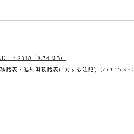
ポート2018（8.74 MB）
務諸表・連結財務諸表に対する注記\（773.55 KB