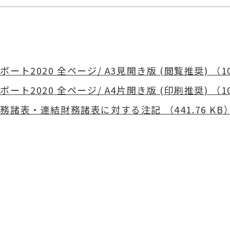
ート2020 全ページ/ A3見開き版 (閲覧推奨) （10
ート2020 全ページ/ A4片開き版 (印刷推奨) （10
務諸表・連結財務諸表に対する注記 （441.76 KB