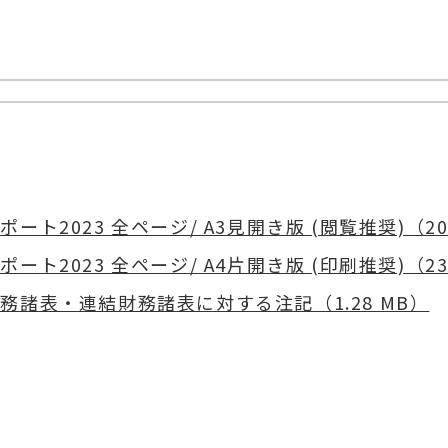
ポート2023 全ページ/ A3見開き版 (閲覧推奨)（20.
ポート2023 全ページ/ A4片開き版 (印刷推奨)（23.
務諸表・連結財務諸表に対する注記（1.28 MB）