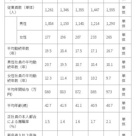
従業員数（単体）
単
1,261
1,346
1,355
1,447
1,555
（人）
体
単
男性
1,084
1,150
1,148
1,214
1,290
体
単
女性
177
196
207
233
265
体
平均勤続年数
単
19.5
18.4
17.5
17.1
16.7
（年）
体
男性社員の平均勤
単
20.7
19.5
18.7
18.4
18.1
続年数（年）
体
女性社員の平均勤
単
12.3
11.4
10.8
10.2
9.7
続年数（年）
体
平均年間給与（万
単
860
883
872
865
973
円）
体
単
平均年齢(歳)
42.7
41.9
41.1
40.9
40.7
体
正社員の本人都合
単
による離職率
1.5
1.4
1.6
1.7
2.1
体
（％）
新卒者入社３年後
単