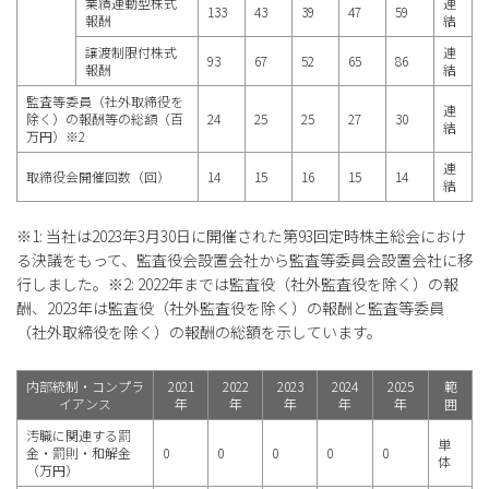
業績連動型株式
連
133
43
39
47
59
報酬
結
譲渡制限付株式
連
93
67
52
65
86
報酬
結
監査等委員（社外取締役を
連
除く）の報酬等の総額（百
24
25
25
27
30
結
万円）※2
連
取締役会開催回数（回）
14
15
16
15
14
結
※1: 当社は2023年3月30日に開催された第93回定時株主総会におけ
る決議をもって、監査役会設置会社から監査等委員会設置会社に移
行しました。※2: 2022年までは監査役（社外監査役を除く）の報
酬、2023年は監査役（社外監査役を除く）の報酬と監査等委員
（社外取締役を除く）の報酬の総額を示しています。
内部統制・コンプラ
2021
2022
2023
2024
2025
範
イアンス
年
年
年
年
年
囲
汚職に関連する罰
単
金・罰則・和解金
0
0
0
0
0
体
（万円）