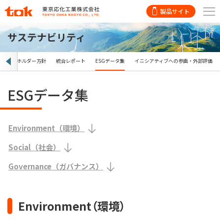
製品サイト
サステナビリティ
ステークホルダー方針
統合レポート
ESGデータ集
イニシアティブへの参画・外部評価
ESGデータ集
Environment（環境）
Social（社会）
Governance（ガバナンス）
Environment（環境）