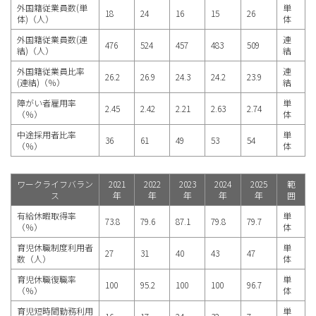
外国籍従業員数(単
単
18
24
16
15
26
体)（人）
体
外国籍従業員数(連
連
476
524
457
483
509
結)（人）
結
外国籍従業員比率
連
26.2
26.9
24.3
24.2
23.9
(連結)（％）
結
障がい者雇用率
単
2.45
2.42
2.21
2.63
2.74
（％）
体
中途採用者比率
単
36
61
49
53
54
（％）
体
ワークライフバラン
2021
2022
2023
2024
2025
範
ス
年
年
年
年
年
囲
有給休暇取得率
単
73.8
79.6
87.1
79.8
79.7
（％）
体
育児休職制度利用者
単
27
31
40
43
47
数（人）
体
育児休職復職率
単
100
95.2
100
100
96.7
（％）
体
育児短時間勤務利用
単