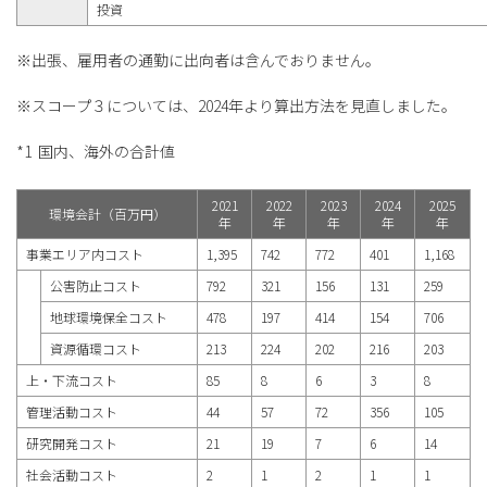
投資
※出張、雇用者の通勤に出向者は含んでおりません。
※スコープ３については、2024年より算出方法を見直しました。
*1 国内、海外の合計値
2021
2022
2023
2024
2025
環境会計（百万円）
年
年
年
年
年
事業エリア内コスト
1,395
742
772
401
1,168
公害防止コスト
792
321
156
131
259
地球環境保全コスト
478
197
414
154
706
資源循環コスト
213
224
202
216
203
上・下流コスト
85
8
6
3
8
管理活動コスト
44
57
72
356
105
研究開発コスト
21
19
7
6
14
社会活動コスト
2
1
2
1
1