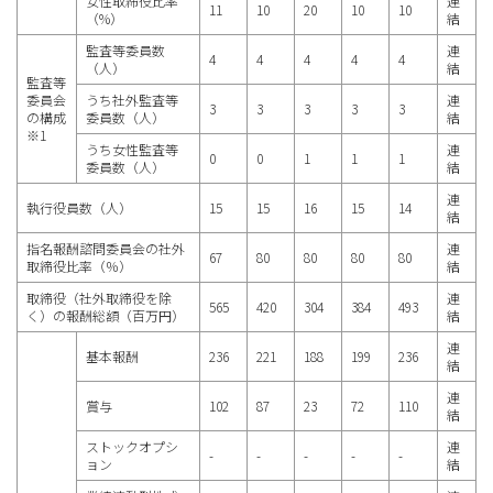
女性取締役比率
連
11
10
20
10
10
（%）
結
監査等委員数
連
4
4
4
4
4
（人）
結
監査等
委員会
うち社外監査等
連
3
3
3
3
3
の構成
委員数（人）
結
※1
うち女性監査等
連
0
0
1
1
1
委員数（人）
結
連
執行役員数（人）
15
15
16
15
14
結
指名報酬諮問委員会の社外
連
67
80
80
80
80
取締役比率（％）
結
取締役（社外取締役を除
連
565
420
304
384
493
く）の報酬総額（百万円）
結
連
基本報酬
236
221
188
199
236
結
連
賞与
102
87
23
72
110
結
ストックオプシ
連
-
-
-
-
-
ョン
結