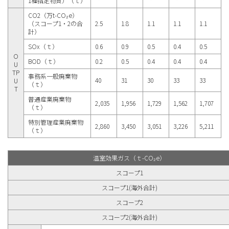
1種指定物質）（ｔ）
CO2（万t-CO₂e）
（スコープ1・2の合
2.5
1.8
1.1
1.1
1.1
計）
SOx（ｔ）
0.6
0.9
0.5
0.4
0.5
O
BOD（ｔ）
0.2
0.5
0.4
0.4
0.4
U
TP
事務系一般廃棄物
40
31
30
33
33
U
（ｔ）
T
普通産業廃棄物
2,035
1,956
1,729
1,562
1,707
（ｔ）
特別管理産業廃棄物
2,860
3,450
3,051
3,226
5,211
（ｔ）
温室効果ガス（ｔ-CO₂e）
スコープ1
スコープ1(海外合計)
スコープ2
スコープ2(海外合計)