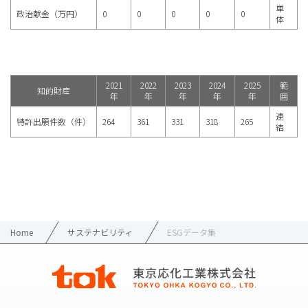
単
政治献金（万円）
0
0
0
0
0
体
2021
2022
2023
2024
2025
範
知的財産
年
年
年
年
年
囲
連
特許出願件数（件）
264
361
331
318
265
結
Home
サステナビリティ
ESGデータ集