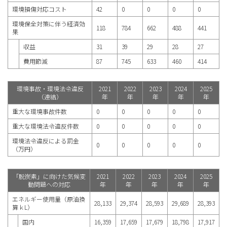
環境損傷対応コスト
42
0
0
0
0
環境保全対策に伴う経済効
118
784
662
488
441
果
収益
31
39
29
28
27
費用節減
87
745
633
460
414
環境事故・環境法令違反
2021
2022
2023
2024
2025
（連結）
年
年
年
年
年
重大な環境事故件数
0
0
0
0
0
重大な環境法令違反件数
0
0
0
0
0
環境法令違反による罰金
0
0
0
0
0
（万円）
「脱炭素」に向けた気候変
2021
2022
2023
2024
2025
動問題への対応
年
年
年
年
年
エネルギー使用量（原油換
28,133
29,374
28,593
29,689
28,393
算ｋL）
国内
16,359
17,659
17,679
18,798
17,917