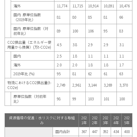
海外
11,774
11,715
10,914
10,891
10,476
国内 原単位指数
81
80
85
81
66
（2019年比）
国内 原単位指数（対
89
100
106
95
83
前年比）
CO2排出量（エネルギー使
4.5
3.8
2.9
2.9
3.1
用量から換算）(万t-CO2e)
国内
2.5
1.8
1.1
1.1
1.1
海外
2.0
2.0
1.8
1.8
1.7
2019年比 (%)
95
81
62
61
63
物流におけるCO2排出量(t-
2,749
2,961
3,144
3,269
3,370
CO2e)
原単位指数（対前年
98
99
103
101
100
比）
資源循環の促進：水リスクに対する取組
202
202
202
202
202
み
1年
2年
3年
4年
5年
国内合計
367
447
392
434
400