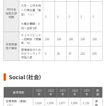
大気・公共水域
PRTR法
への排出量（推
指定化学
※
定）（ｔ）
3
3
2
2
3
物質
※集計期間：4
月～翌年3月
サステナビリテ
ィ説明会（受講
100
100
100
100
100
率：%）
生物多様
性の保全
環境保全のため
のボランティア
5
28
67
220
535
参加人数
Social（社会）
2021
2022
2023
2024
2025
範
基礎情報
年
年
年
年
年
囲
従業員数（連結）
連
1,816
1,950
1,877
1,996
2,132
（人）
結