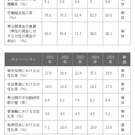
9.1
2.6
6.4
0
8.6
離職率（％）
体
労働組合加入率
単
79.8
79.3
81.4
82.5
80.0
（％）
体
男女間賃金の差異
（男性の賃金に対
単
65.5
65.4
71.3
68.8
68.1
する女性の賃金の
体
割合）（％）
2021
2022
2023
2024
2025
範
ダイバーシティ
年
年
年
年
年
囲
新卒採用における女
単
17.0
26.4
22.4
32.1
33.9
性比率（％）
体
全従業員における女
単
14.0
14.6
15.3
16.1
17.0
性比率（％）
体
男女間の平均勤続年
単
8.4
8.1
7.9
8.2
8.4
数の差（年）
体
管理職における女性
単
3.8
4.0
4.5
4.5
5.2
比率（％）
体
取締役会における女
連
7.1
10.0
20.0
10.0
10.0
性比率（％）
結