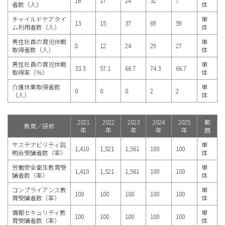
16
17
24
32
7
者数（人）
体
チャイルドケアタイ
単
13
15
37
69
59
ム利用者数（人）
体
男性社員の育児休暇
単
8
12
24
29
27
取得者数（人）
体
男性社員の育児休暇
単
33.3
57.1
66.7
74.3
66.7
取得率（％）
体
介護休業取得者数
単
0
0
0
2
2
（人）
体
2021
2022
2023
2024
2025
範
教育／研修
年
年
年
年
年
囲
サステナビリティ説
単
1,410
1,521
1,561
100
100
明会受講者数（率）
体
労働安全衛生教育受
単
1,410
1,521
1,561
100
100
講者数（率）
体
コンプライアンス教
単
100
100
100
100
100
育受講者数（率）
体
情報セキュリティ教
単
100
100
100
100
100
育受講者数（率）
体