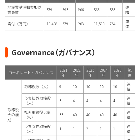
地域貢献活動参加従
連
579
693
806
566
535
業員数
結
単
寄付（万円）
10,408
679
208
11,590
764
体
Governance（ガバナンス）
2021
2022
2023
2024
2025
範
コーポレート・ガバナンス
年
年
年
年
年
囲
連
取締役数（人）
9
10
10
10
10
結
うち社外取締役
連
3
4
4
4
4
（人）
結
取締役
社外取締役比率
連
会の構
33
40
40
40
40
（%）
結
成
うち女性取締役
連
1
1
2
1
1
（人）
結