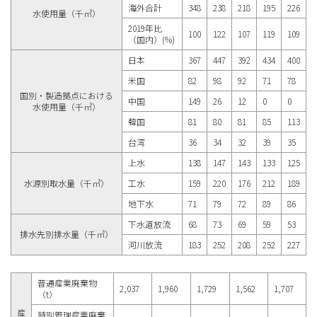
海外合計
348
238
218
195
226
水使用量（千㎥）
2019年比
100
122
107
119
109
（国内）(%)
日本
367
447
392
434
400
米国
82
98
92
71
78
国別・製造拠点における
中国
149
26
12
0
0
水使用量（千㎥）
韓国
81
80
81
85
113
台湾
36
34
32
39
35
上水
138
147
143
133
125
水源別取水量（千㎥）
工水
159
220
176
212
189
地下水
71
79
72
89
86
下水道放流
68
73
69
59
53
排水先別排水量（千㎥）
河川放流
183
252
208
252
227
普通産業廃棄物
2,037
1,960
1,729
1,562
1,707
（t）
産
特別管理産業廃棄