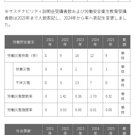
※サステナビリティ説明会受講者数および労働安全衛生教育受講
者数は2023年まで人数表記し、2024年から率へ表記を変更しまし
た。
2021
2022
2023
2024
2025
範
労働安全衛生
年
年
年
年
年
囲
単
労働災害件数（件）
8
9
14
12
9
体
単
休業災害
0
4
1
5
1
体
単
不休災害
8
5
13
7
8
体
単
労働災害度数率
0
1.42
0.36
1.70
0.32
体
単
労働災害強度率
0
0.03
0.00
0.01
0.00
体
2021
2022
2023
2024
2025
範
社会貢献
年
年
年
年
年
囲