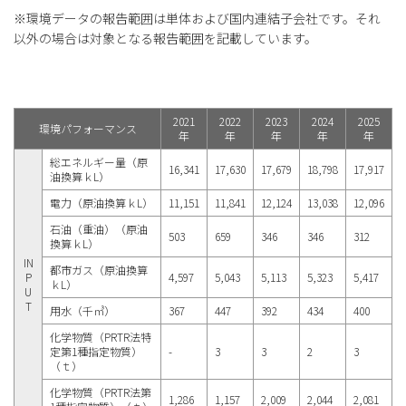
※環境データの報告範囲は単体および国内連結子会社です。それ
以外の場合は対象となる報告範囲を記載しています。
2021
2022
2023
2024
2025
環境パフォーマンス
年
年
年
年
年
総エネルギー量（原
16,341
17,630
17,679
18,798
17,917
油換算ｋL）
電力（原油換算ｋL）
11,151
11,841
12,124
13,038
12,096
石油（重油）（原油
503
659
346
346
312
換算ｋL）
IN
都市ガス（原油換算
P
4,597
5,043
5,113
5,323
5,417
ｋL）
U
T
用水（千㎥）
367
447
392
434
400
化学物質（PRTR法特
定第1種指定物質）
-
3
3
2
3
（ｔ）
化学物質（PRTR法第
1,286
1,157
2,009
2,044
2,081