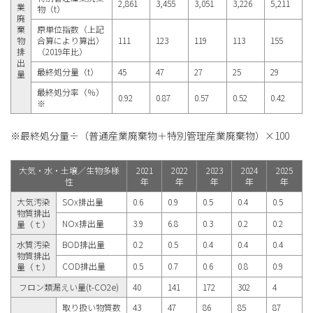
2,861
3,455
3,051
3,226
5,211
業
物（t）
廃
棄
原単位指数（上記
物
合算により算出）
111
123
119
113
155
排
（2019年比）
出
最終処分量（t）
45
47
27
25
29
量
最終処分率（％）
0.92
0.87
0.57
0.52
0.42
※
※最終処分量÷（普通産業廃棄物＋特別管理産業廃棄物）×100
大気・水・土壌／生物多様
2021
2022
2023
2024
2025
性
年
年
年
年
年
大気汚染
SOx排出量
0.6
0.9
0.5
0.4
0.5
物質排出
NOx排出量
3.9
6.8
0.3
0.2
0.2
量（ｔ）
水質汚染
BOD排出量
0.2
0.5
0.4
0.4
0.4
物質排出
COD排出量
0.5
0.7
0.6
0.8
0.9
量（ｔ）
フロン類漏えい量(t-CO2e)
40
141
172
302
4
取り扱い物質数
43
47
86
85
87