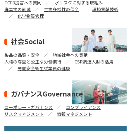
TCFD提言への賛同
水リスクに対する取組み
廃棄物の削減
生物多様性の保全
環境貢献技術
化学物質管理
社会Social
製品の品質・安全
地域社会への貢献
人権の尊重と公正な労働慣行
CSR調達
人財の活用
労働安全衛生
従業員の健康
ガバナンスGovernance
コーポレートガバナンス
コンプライアンス
リスクマネジメント
情報マネジメント