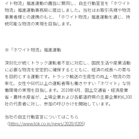
イト物流」推進運動の趣旨に賛同し、自主行動宣言を「ホワイト
物流」推進運動事務局に提出しました。当社はお取引先様や物流
事業者様との連携のもと、「ホワイト物流」推進運動を通じ、持
続可能な物流の実現を目指します。
※「ホワイト物流」推進運動
深刻化が続くトラック運転者不足に対応し、国民生活や産業活動
に必要な物流を安定的に確保するとともに、経済の成長への寄与
を目的とする運動です。トラック輸送の生産性の向上・物流の効
率化、女性や60代以上の運転者等も働きやすい「ホワイト」な労
働環境の実現を目指します。2019年4月、国土交通省・経済産業
省・農林水産省が、上場企業および各都道府県の主要企業約6,300
社の代表者に対し、参加の呼びかけを開始しています。
当社の自主行動宣言についてはこちら
（
https://www.tok.co.jp/news/2020/0205
）