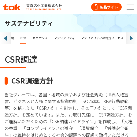
製品サイト
サステナビリティ
ス
環境
社会
ガバナンス
マテリアリティ
マテリアリティの特定プロセス
目標
CSR調達
CSR調達方針
当社グループは、各国・地域の法令および社会規範（世界人権宣
言、ビジネスと人権に関する指導原則、ISO26000、RBA行動規範
等）を踏まえた「CSR方針」を制定し、その子方針として「CSR調
達方針」を定めています。また、お取引先様に「CSR調達方針」を
ご理解いただくための「CSR調達ガイドライン」を作成し、「人権
の尊重」「コンプライアンスの遵守」「環境保全」「労働安全衛
生」の維持をはじめとする社会的課題への配慮を励行いただける