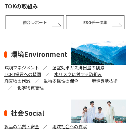
TOKの取組み
統合レポート
ESGデータ集
環境Environment
環境マネジメント
温室効果ガス排出量の削減
TCFD提言への賛同
水リスクに対する取組み
廃棄物の削減
生物多様性の保全
環境貢献技術
化学物質管理
社会Social
製品の品質・安全
地域社会への貢献