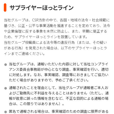
サプライヤーほっとライン
当社グループは、CSR方針の中で、各国・地域の法令・社会規範に
基づき、公正・公平な事業活動を推進することを定めており、法令
や企業倫理に反する事象を未然に防止し、また、早期に是正する
ため、サプライヤーほっとラインを設置しています。
当社グループ役職員による法令等の違反行為（または、その疑い
がある行為）を発見された場合は、以下のサプライヤーほっとラ
インまでご連絡ください。
当社グループは、通報いただいた内容に対して当社コンプライ
アンス委員会事務局が中心となり調査、事実確認を行い、適切
に対処します。なお、事実確認、調査等におきましてご協力い
ただく場合がありますので、予めご了承ください。
通報されたことを理由として、当社グループが通報者ご本人お
よびご勤務先に不利益を与えることはありません（ただし、通
報が故意に誤った情報を含むなど、不正な目的による通報の場
合は、この限りではありません）。
匿名で通報される場合は、事実確認のための調査に限界がある