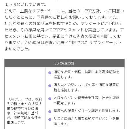
ようお願いしています。
加えて、主要なサプライヤーには、当社の「CSR方針」へご同意い
ただくとともに、同意書のご提出をお願いしております。また、
社会的課題への対応状況を把握するため、アンケートにご回答い
ただき、その結果を用いてCSRアセスメントを実施しています。ア
セスメント結果に基づき、是正に向けた監査の要否を判断してお
りますが、2025年度は監査が必要と判断されたサプライヤーはい
ませんでした。
CSR調達方針
適切な品質・価格・納期による調達活動を
推進します。
購入先との間において対等・適正な購買活
動を維持します。
人権ならびに労働安全衛生等、社会的課題
TOK グループは、取引
へ配慮します。
先の皆さまとの共存共
栄の精神ならびに法
環境への配慮とグリーン調達を推進します。
令・社会規範に基づ
き、持続可能な調達を
リスクに備えた事業継続マネジメントを推
推進します。
進します。