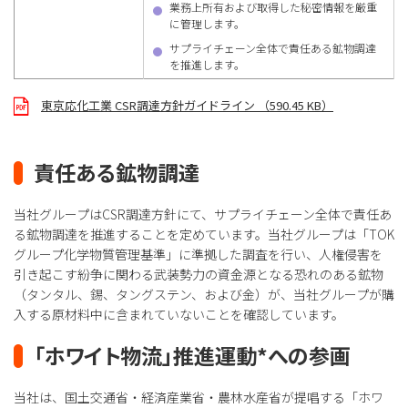
業務上所有および取得した秘密情報を厳重
に管理します。
サプライチェーン全体で責任ある鉱物調達
を推進します。
東京応化工業 CSR調達方針ガイドライン （590.45 KB）
責任ある鉱物調達
当社グループはCSR調達方針にて、サプライチェーン全体で責任あ
る鉱物調達を推進することを定めています。当社グループは「TOK
グループ化学物質管理基準」に準拠した調査を行い、人権侵害を
引き起こす紛争に関わる武装勢力の資金源となる恐れのある鉱物
（タンタル、錫、タングステン、および⾦）が、当社グループが購
入する原材料中に含まれていないことを確認しています。
「ホワイト物流」推進運動*への参画
当社は、国土交通省・経済産業省・農林水産省が提唱する「ホワ