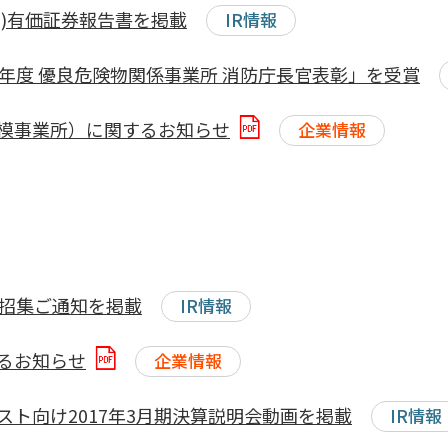
7期)有価証券報告書を掲載
IR情報
9年度 優良危険物関係事業所 消防庁長官表彰」を受賞
模事業所）に関するお知らせ
企業情報
会招集ご通知を掲載
IR情報
るお知らせ
企業情報
スト向け2017年3月期決算説明会動画を掲載
IR情報