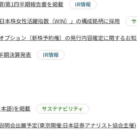
88期)第1四半期報告書を掲載
IR情報
CI日本株女性活躍指数（WIN）」の構成銘柄に採用
サ
オプション（新株予約権）の発行内容確定に関するお知
四半期決算発表
IR情報
(日本語)を掲載
サステナビリティ
説明会出展予定(東京開催:日本証券アナリスト協会主催)