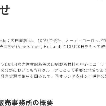
せ
：内田春彦)は、100%子会社、オーカ・ヨーロッパ社(OHK
欧州販売事務所(Amersfoort, Holland)に10月20
。
キソ印刷用感光性樹脂版等の印刷製版材料を中心にユーザ
料の分野においても当社グループにとって重要な地域であ
と経営資源の集中を図るため、同オランダ支社を半導体分
販売事務所の概要