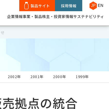
製品サイト
採用情報
JP
EN
企業情報
事業・製品
株主・投資家情報
サステナビリティ
らせ
2002年
2001年
2000年
1999年
販売拠点の統合