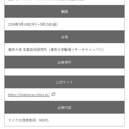
期間
2026年5月14日(木)〜5月15日(金)
会場
東京大学 生産技術研究所（東京大学駒場リサーチキャンパス）
出展場所
公式サイト
https://cheminas.chips.jp/
出展内容
マイクロ流体技術、MEMS