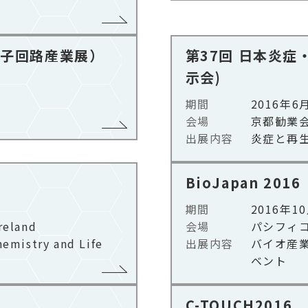
際電子回路産業展）
第37回 日本炎症
示会)
期間
2016年6
会場
京都勧業会
出展内容
炎症と再
BioJapan 2016
期間
2016年1
eland​
会場
パシフィコ
hemistry and Life
出展内容
バイオ産
ベント
C-TOUCH2016