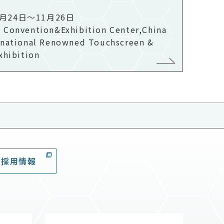
1月24日～11月26日
 Convention&Exhibition Center,China​
rnational Renowned Touchscreen &
xhibition
採用情報