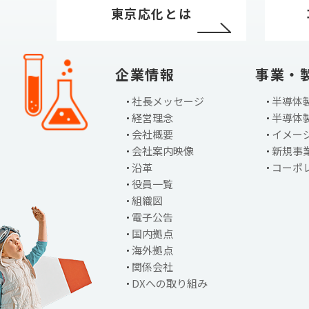
東京応化とは
企業情報
事業・
社長メッセージ
半導体
経営理念
半導体
会社概要
イメー
会社案内映像
新規事
沿革
コーポ
役員一覧
組織図
電子公告
国内拠点
海外拠点
関係会社
DXへの取り組み