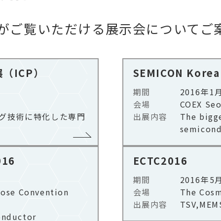
がご覧いただける展示会についてご
（ICP）
SEMICON Korea
期間
2016年1
会場
COEX Seou
グ技術に特化した専門
出展内容
The bigge
semicond
016
ECTC2016
期間
2016年5
Jose Convention
会場
The Cosm
出展内容
TSV,MEM
onductor