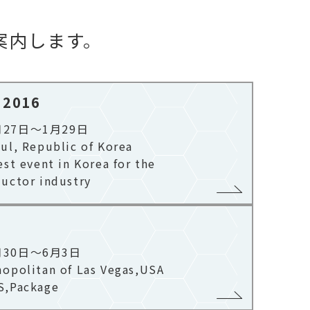
案内します。
 2016
月27日～1月29日
l, Republic of Korea​
st event in Korea for the
uctor industry
月30日～6月3日
opolitan of Las Vegas,USA​
S,Package