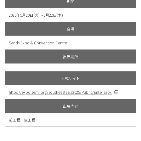
期間
2025年5月20日(火)〜5月22日(木)
会場
Sands Expo & Convention Centre
出展場所
公式サイト
https://expo.semi.org/southeastasia2025/Public/Enter.aspx
出展内容
前工程、後工程