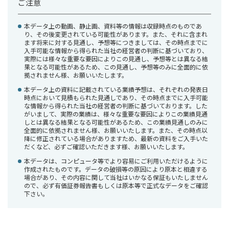
ご注意
本データ上の動画、静止画、資料等の情報は収録時点のものであ
り、その後変更されている可能性があります。また、それに含まれ
ます将来に対する見通し、予想等につきましては、その時点までに
入手可能な情報から得られた当社の経営者の判断に基づいており、
実際には様々な重要な要因によりこの見通し、予想等とは異なる結
果となる可能性があるため、この見通し、予想等のみに全面的に依
拠されません様、お願いいたします。
本データ上の資料に記載されている業績予想は、それぞれの発表日
時点において見積もられた見通しであり、その時点までに入手可能
な情報から得られた当社の経営者の判断に基づいております。した
がいまして、実際の業績は、様々な重要な要因によりこの業績見通
しとは異なる結果となる可能性があるため、この業績見通しのみに
全面的に依拠されません様、お願いいたします。また、その時点以
降に修正されている場合がありますため、最新の資料をご入手いた
だくなど、必ずご確認いただきます様、お願いいたします。
本データは、コンピュータ等でより容易にご利用いただけるように
作成されたものです。データの破損等の原因により原本と相違する
場合があり、その内容に関して当社はいかなる保証もいたしません
ので、必ず有価証券報告書もしくは原本等で正式なデータをご確認
下さい。